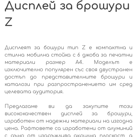
Дисплей за брошури
Z
Дисплеят за бошури тип Z е компактна и
стилна мобилна стойка с 6 джоба за печатни
материали размер А4. Моделът е
изключително популярен със своя двустранен
достъп до представителните брошури и
каталози при разпространението им сред
целевата аудитория.
Предлагаме ви да закупите този
висококачествен дисплей за брошури,
изработен от надежни материали на изгодна
цена. Рафтовете са изработени от алуминий
с дъно от издръжлива акрилна плоскост, а