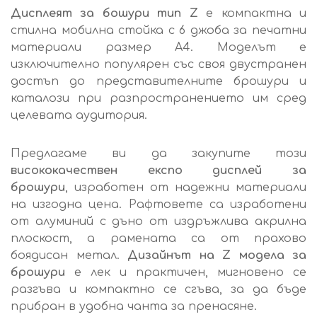
Дисплеят за бошури тип Z
е компактна и
стилна мобилна стойка с 6 джоба за печатни
материали размер А4. Моделът е
изключително популярен със своя двустранен
достъп до представителните брошури и
каталози при разпространението им сред
целевата аудитория.
Предлагаме ви да закупите този
висококачествен експо дисплей за
брошури
, изработен от надежни материали
на изгодна цена. Рафтовете са изработени
от алуминий с дъно от издръжлива акрилна
плоскост, а рамената са от прахово
боядисан метал.
Дизайнът на Z модела за
брошури
е лек и практичен, мигновено се
разгъва и компактно се сгъва, за да бъде
прибран в удобна чанта за пренасяне.