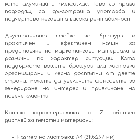
като алуминий и плексиглас. Това го прави
подходящ за дълготрайна употреба и
подчертава неговата висока рентабилност.
Двустранната стойка за брошури
е
практичен и ефективен начин за
представяне на маркетингови материали в
различни по характер ситуации. Като
поддържате вашите брошури или листовки
организирани и лесно достъпни от двете
страни, можете да увеличите шансовете за
генериране на интерес и привличане на
повече клиенти.
Кратка характеристика на Z- образен
дисплей за печатни материали:
Размер на листовки: А4 (210x297 мм)