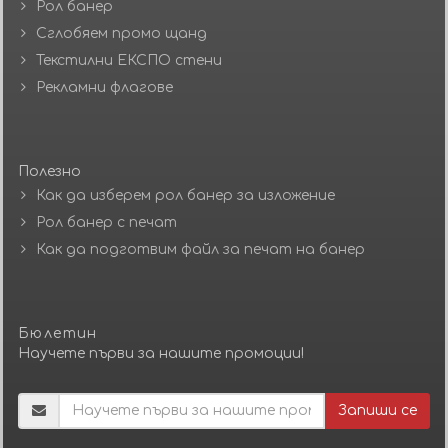
Рол банер
Сглобяем промо щанд
Текстилни ЕКСПО стени
Рекламни флагове
Полезно
Как да изберем рол банер за изложение
Рол банер с печат
Как да подготвим файл за печат на банер
Бюлетин
Научете първи за нашите промоции!
Запиши се