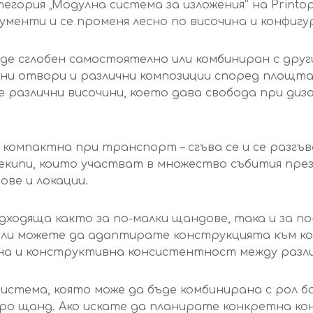
тегория „Модулна система за изложения“ на Print
ументи и се променя лесно по височина и конфигу
де сглобен самостоятелно или комбиниран с други
одни отвори и различни композиции според площт
различни височини, което дава свобода при диза
компактна при транспорт – сгъва се и се разгъв
 екипи, които участват в множество събития пр
ове и локации.
дходяща както за по-малки щандове, така и за п
дули можете да адаптирате конструкцията към к
лна и конструктивна консистентност между разл
система, която може да бъде комбинирана с рол ба
xpo щанд. Ако искате да планирате конкретна к