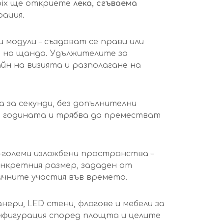
opix ще откриете
лека, сгъваема
рация.
 модули – създават се прави или
а на щанда. Удължителите за
йн на визията и разполагане на
а за секунди, без допълнителни
ез годината и трябва да преместват
о-големи изложбени пространства –
онкретния размер, зададен от
ичните участия във времето.
нери, LED стени, флагове и мебели за
онфигурация според площта и целите