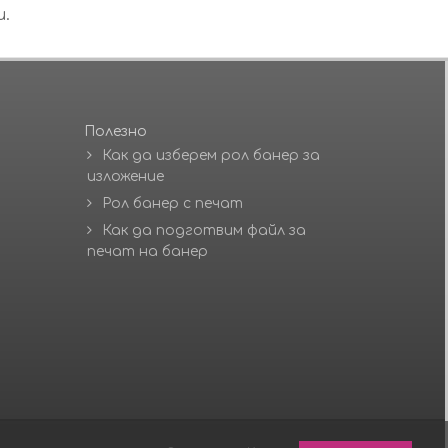
и.
Полезно
Как да изберем рол банер за
изложение
Рол банер с печат
Как да подготвим файл за
печат на банер