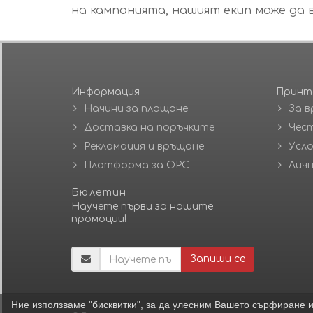
на кампанията, нашият екип може да в
Информация
Принт
Начини за плащане
За в
Доставка на поръчките
Чест
Рекламация и връщане
Усло
Платформа за ОРС
Личн
Бюлетин
Научете първи за нашите
промоции!
Запиши се
Ние използваме "бисквитки", за да улесним Вашето сърфиране и