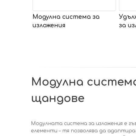
Модулна система за
Удъл
изложения
за и
Модулна система 
щандове
Модулната система за изложения е гъ
елементи – тя позволява да адаптира