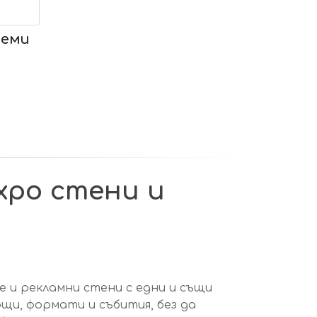
теми
xpo стени и
 и рекламни стени с едни и същи
щи, формати и събития, без да