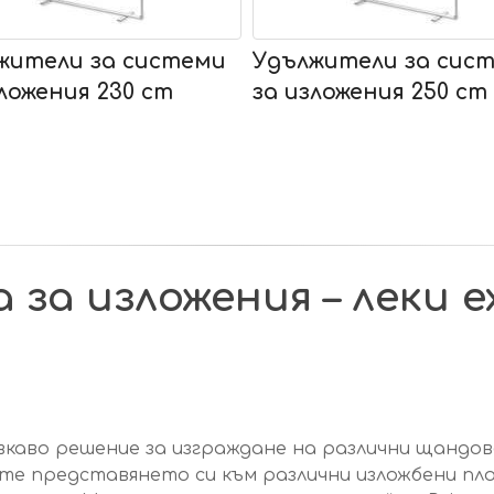
жители за системи
Удължители за сис
зложения 230 cm
за изложения 250 cm
за изложения – леки e
вкаво решение за изграждане на различни щандове
те представянето си към различни изложбени пло