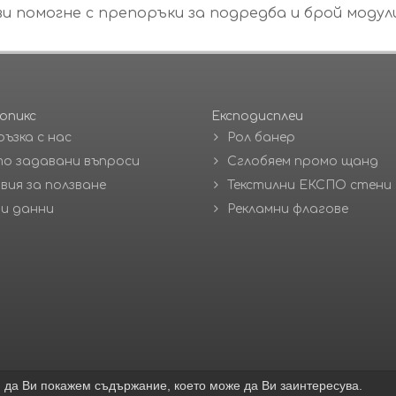
и помогне с препоръки за подредба и брой модул
опикс
Експодисплеи
ръзка с нас
Рол банер
о задавани въпроси
Сглобяем промо щанд
вия за ползване
Текстилни ЕКСПО стени
и данни
Рекламни флагове
 да Ви покажем съдържание, което може да Ви заинтересува.