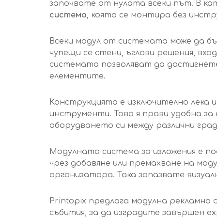
започвате от нулата всеки път. В ка
система
, която се монтира без инстр
Всеки модул от системата може да бъ
чупещи се стени, ъглови решения, вх
системата позволяват да достигнете 
елементите.
Конструкцията е изключително лека и 
инструменти. Това я прави удобна за
оборудването си между различни град
Модулната система за изложения е по
чрез добавяне или премахване на мо
организатора. Така запазвате визуа
Printopix предлага модулна рекламна 
събития, за да изградите завършен e