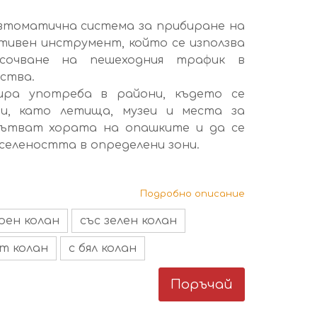
втоматична система за прибиране на
ктивен инструмент, който се използва
сочване на пешеходния трафик в
ства.
ира употреба в райони, където се
и, като летища, музеи и места за
упътват хората на опашките и да се
елеността в определени зони.
Подробно описание
ерен колан
със зелен колан
т колан
с бял колан
Поръчай