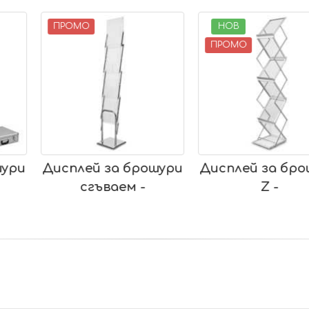
НОВ
НОВ
ПРОМО
ПРОМО
а брошури
Дисплей за брошури
Снап р
аем -
Z -
плакати 