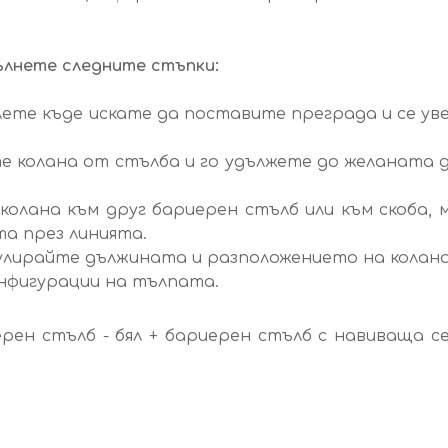
ълнете следните стъпки:
лете къде искате да поставите преграда и се уве
 колана от стълба и го удължете до желаната дъ
олана към друг бариерен стълб или към скоба, 
а през линията.
лирайте дължината и разположението на колана 
онфигурации на тълпата.
ерен стълб - бял + бариерен стълб с навиваща с