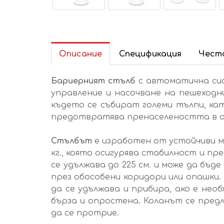
Описание
Спецификация
Често
Бариерният стълб
с автоматична сис
управление и насочване на пешеход
където се събират големи тълпи, ка
предотвратява пренаселеността в о
Стълбът
е изработен от устойчиви м
кг., която осигурява стабилност и п
се удължава до 225 см. и може да бъд
през обособени коридори или опашки.
да се удължава и прибира, ако е не
бърза и опростена. Коланът се предл
да се протрие.