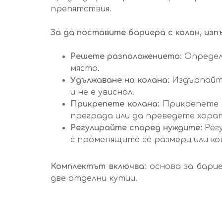
препятствия.
За да поставите бариера с колан, изп
Решете разположението
: Опреде
място.
Удължаване на колана:
Издърпайте
и не е увиснал.
Прикрепете колана:
Прикрепете к
преграда или да преведете хорат
Регулирайте според нуждите:
Регу
с променящите се размери или к
Комплектът включва
: основа за бари
две отделни кутии.