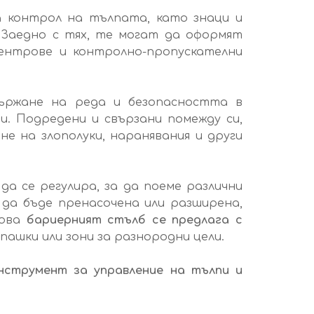
а контрол на тълпата, като знаци и
 Заедно с тях, те могат да оформят
центрове и контролно-пропускателни
ържане на реда и безопасността в
. Подредени и свързани помежду си,
е на злополуки, наранявания и други
да се регулира, за да поеме различни
да бъде пренасочена или разширена,
това
бариерният стълб се предлага с
пашки или зони за разнородни цели.
нструмент за управление на тълпи и