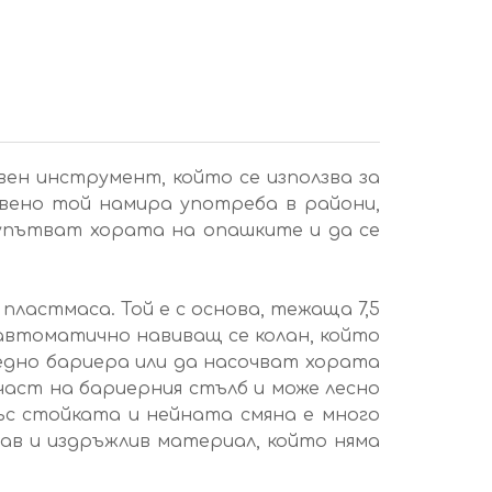
вен инструмент, който се използва за
вено той намира употреба в райони,
 упътват хората на опашките и да се
ластмаса. Той е с основа, тежаща 7,5
 автоматично навиващ се колан, който
заедно бариера или да насочват хората
част на бариерния стълб и може лесно
ъс стойката и нейната смяна е много
рав и издръжлив материал, който няма