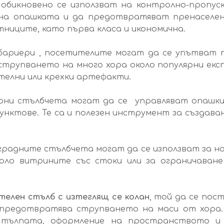
и обикновено се използват на контролно-пропу
на опашката и да предотвратяват пренаселено
тниците, като първа класа и икономична.
ариери , посетителите могат да се упътват пр
трупването на много хора около популярни експо
телни или крехки артефакти.
рни стълбчета могат да се управляват опашкит
ктове. Те са и полезен инструмент за създаване
градните стълбчета могат да се използват за н
коло витрините със стоки или за ограничаван
ителен стълб с изтеглящ се колан
, той да се пос
 предотвратява струпването на маси от хора.
тълпата, оформление на пространството и 