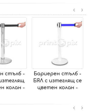
иерен стълб -
Кадифено въже -
К
 с изтеглящ се
хром закопчаване
ветен колан -
-