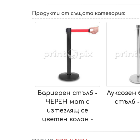
Продукти от същата категория:
ерен стълб -
Луксозен бариерен
Лукс
РЕН мат с
стълб - хром -
ст
зтеглящ се
тен колан -