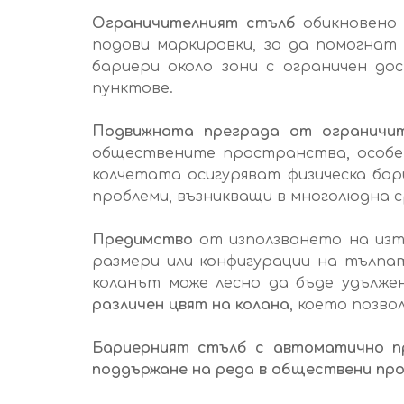
Ограничителният стълб
обикновено 
подови маркировки, за да помогнат
бариери около зони с ограничен до
пунктове.
Подвижната преграда от ограничит
обществените пространства, особен
колчетата осигуряват физическа бар
проблеми, възникващи в многолюдна с
Предимство
от използването на изте
размери или конфигурации на тълпа
коланът може лесно да бъде удълже
различен цвят на колана
, което позво
Бариерният стълб
с автоматично п
поддържане на реда в обществени пр