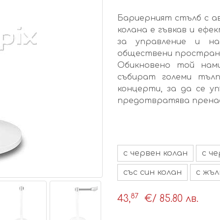
Бариерният стълб с а
колана е гъвкав и ефе
за управление и на
обществени простран
Обикновено той нам
събират големи тълп
концерти, за да се 
предотвратява пренас
с червен колан
с ч
със син колан
с жъл
87
43,
€
/ 85.80 лв.