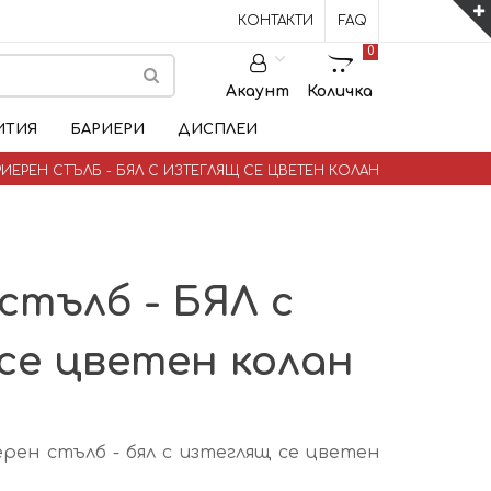
КОНТАКТИ
FAQ
0
Акаунт
Количка
ИТИЯ
БАРИЕРИ
ДИСПЛЕИ
РИЕРЕН СТЪЛБ - БЯЛ С ИЗТЕГЛЯЩ СЕ ЦВЕТЕН КОЛАН
стълб - БЯЛ с
се цветен колан
рен стълб - бял с изтеглящ се цветен