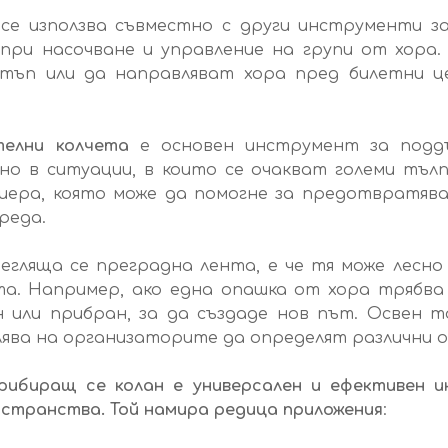
се използва съвместно с други инструменти з
 при насочване и управление на групи от хора.
стъп или да направляват хора пред билетни 
елни колчета
е основен инструмент за подд
о в ситуации, в които се очакват големи тълпи
иера, която може да помогне за предотвратяван
реда.
гляща се преградна лента, е че тя може лесно 
та. Например, ако една опашка от хора трябва 
н или прибран, за да създаде нов път. Освен 
лява на организаторите да определят различни о
рибиращ се колан е универсален и ефективен и
остранства. Той намира редица
приложения
: