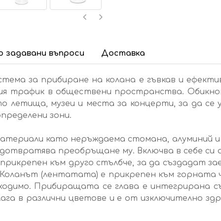
 задавани въпроси
Доставка
тема за прибиране на колана е гъвкав и ефекти
ния трафик в обществени пространства. Обикно
то летища, музеи и места за концерти, за да се
пределени зони.
атериали като неръждаема стомана, алуминий и п
редотвратява преобръщане му. Включва в себе си
е прикрепен към друго стълбче, за да създадат 
 Коланът (лентатата) е прикрепен към горната 
обходимо. Прибиращата се глава е интегрирана с
ага в различни цветове и е от изключително зд