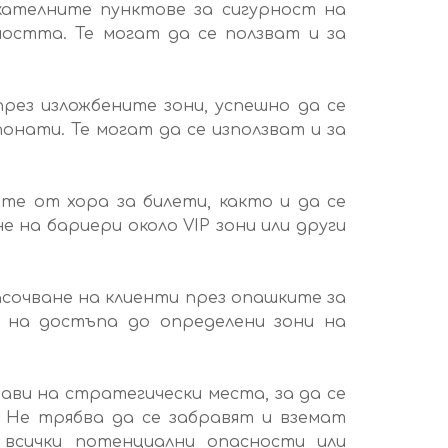
скателните пунктове за сигурност на
стта. Те могат да се ползват и за
ез изложбените зони, успешно да се
нати. Те могат да се използват и за
е от хора за билети, както и да се
 на бариери около VIP зони или други
асочване на клиенти през опашките за
е на достъпа до определени зони на
тави на стратегически места, за да се
 Не трябва да се забравят и вземат
всички потенциални опасности или