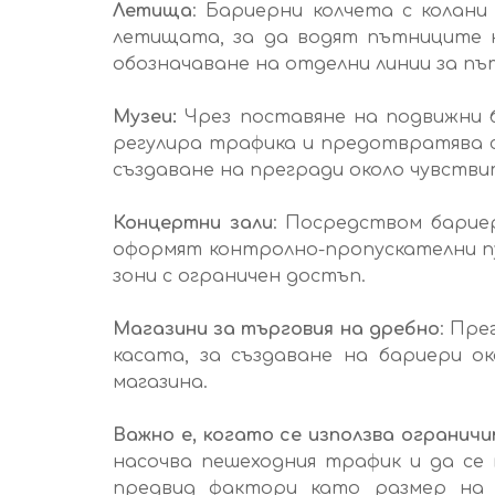
Летища
: Бариерни колчета с колан
летищата, за да водят пътниците 
обозначаване на отделни линии за пъ
Музеи:
Чрез поставяне на подвижни б
регулира трафика и предотвратява с
създаване на прегради около чувстви
Концертни зали
: Посредством барие
оформят контролно-пропускателни пун
зони с ограничен достъп.
Магазини за търговия на дребно
: Пре
касата, за създаване на бариери о
магазина.
Важно е, когато се използва огранич
насочва пешеходния трафик и да се
предвид фактори като размер на 