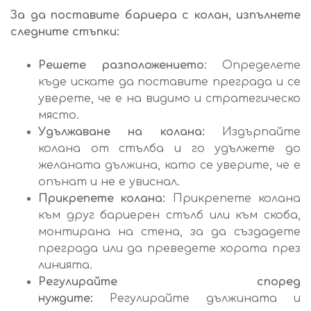
За да поставите бариера с колан, изпълнете
следните стъпки:
Решете разположението
: Определете
къде искате да поставите преграда и се
уверете, че е на видимо и стратегическо
място.
Удължаване на колана:
Издърпайте
колана от стълба и го удължете до
желаната дължина, като се уверите, че е
опънат и не е увиснал.
Прикрепете колана:
Прикрепете колана
към друг бариерен стълб или към скоба,
монтирана на стена, за да създадете
преграда или да преведете хората през
линията.
Регулирайте според
нуждите:
Регулирайте дължината и