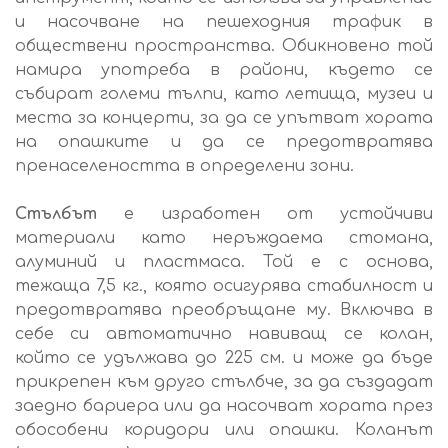
и насочване на пешеходния трафик в
обществени пространства. Обикновено той
намира употреба в райони, където се
събират големи тълпи, като летища, музеи и
места за концерти, за да се упътват хората
на опашките и да се предотвратява
пренаселеността в определени зони.
Стълбът
е изработен от устойчиви
материали като неръждаема стомана,
алуминий и пластмаса. Той е с основа,
тежаща 7,5 кг., която осигурява стабилност и
предотвратява преобръщане му. Включва в
себе си автоматично навиващ се колан,
който се удължава до 225 см. и може да бъде
прикрепен към друго стълбче, за да създадат
заедно бариера или да насочват хората през
обособени коридори или опашки. Коланът