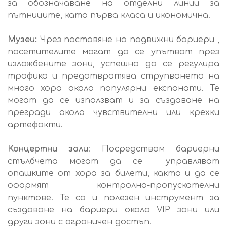
за обозначаване на отделни линии за
пътниците, като първа класа и икономична.
Музеи:
Чрез поставяне на подвижни бариери ,
посетителите могат да се упътват през
изложбените зони, успешно да се регулира
трафика и предотвратява струпването на
много хора около популярни експонати. Те
могат да се използват и за създаване на
прегради около чувствителни или крехки
артефакти.
Концертни зали
: Посредством бариерни
стълбчета могат да се управляват
опашките от хора за билети, както и да се
оформят контролно-пропускателни
пунктове. Те са и полезен инструмент за
създаване на бариери около VIP зони или
други зони с ограничен достъп.