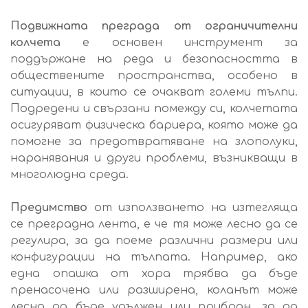
Подвижната преграда от ограничителни
колчета
е основен инструмент за
поддържане на реда и безопасността в
обществените пространства, особено в
ситуации, в които се очакват големи тълпи.
Подредени и свързани помежду си, колчетата
осигуряват физическа бариера, която може да
помогне за предотвратяване на злополуки,
наранявания и други проблеми, възникващи в
многолюдна среда.
Предимство
от използването на изтегляща
се преградна лента, е че тя може лесно да се
регулира, за да поеме различни размери или
конфигурации на тълпата. Например, ако
една опашка от хора трябва да бъде
пренасочена или разширена, коланът може
лесно да бъде удължен или прибран, за да