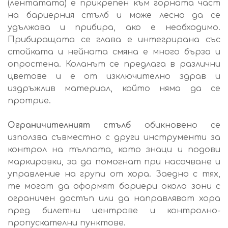
(лентатата) е прикрепен към горната част
на бариерния стълб и може лесно да се
удължава и прибира, ако е необходимо.
Прибиращата се глава е интегрирана със
стойката и нейната смяна е много бърза и
опростена. Коланът се предлага в различни
цветове и е от изключително здрав и
издръжлив материал, който няма да се
протрие.
Ограничителният стълб
обикновено се
използва съвместно с други инструменти за
контрол на тълпата, като знаци и подови
маркировки, за да помогнат при насочване и
управление на групи от хора. Заедно с тях,
те могат да оформят бариери около зони с
ограничен достъп или да направляват хора
пред билетни центрове и контролно-
пропускателни пунктове.