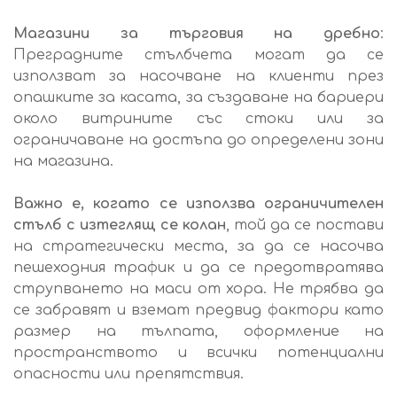
Магазини за търговия на дребно
:
Преградните стълбчета могат да се
използват за насочване на клиенти през
опашките за касата, за създаване на бариери
около витрините със стоки или за
ограничаване на достъпа до определени зони
на магазина.
Важно е, когато се използва ограничителен
стълб с изтеглящ се колан
, той да се постави
на стратегически места, за да се насочва
пешеходния трафик и да се предотвратява
струпването на маси от хора. Не трябва да
се забравят и вземат предвид фактори като
размер на тълпата, оформление на
пространството и всички потенциални
опасности или препятствия.