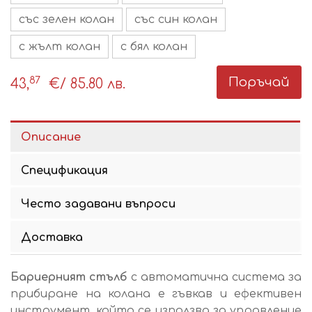
със зелен колан
със син колан
с жълт колан
с бял колан
87
Поръчай
43,
€
/ 85.80 лв.
Описание
Спецификация
Често задавани въпроси
Доставка
Бариерният стълб
с автоматична система за
прибиране на колана е гъвкав и ефективен
инструмент, който се използва за управление