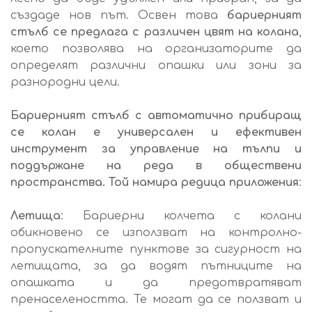
създаде нов път. Освен това
бариерният
стълб се предлага с различен цвят на колана
,
което позволява на организаторите да
определят различни опашки или зони за
разнородни цели.
Бариерният стълб
с автоматично прибиращ
се колан е универсален и ефективен
инструмент за управление на тълпи и
поддържане на реда в обществени
пространства. Той намира редица
приложения
:
Летища
: Бариерни колчета с колани
обикновено се използват на контролно-
пропускателните пунктове за сигурност на
летищата, за да водят пътниците на
опашката и да предотвратяват
пренаселеността. Те могат да се ползват и