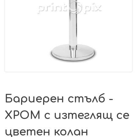
Бариерен стълб -
ХРОМ с изтеглящ се
цветен колан