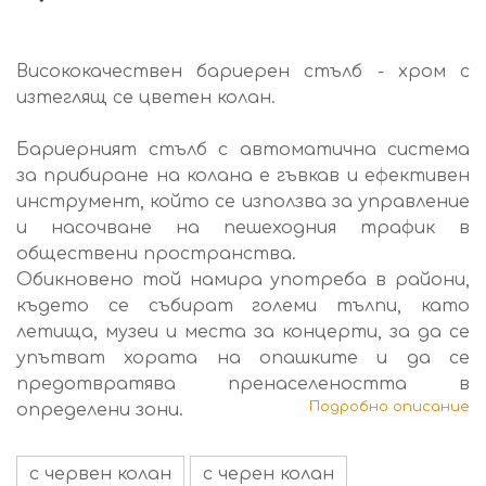
Висококачествен бариерен стълб - хром с
изтеглящ се цветен колан.
Бариерният стълб с автоматична система
за прибиране на колана е гъвкав и ефективен
инструмент, който се използва за управление
и насочване на пешеходния трафик в
обществени пространства.
Обикновено той намира употреба в райони,
където се събират големи тълпи, като
летища, музеи и места за концерти, за да се
упътват хората на опашките и да се
предотвратява пренаселеността в
Подробно описание
определени зони.
с червен колан
с черен колан