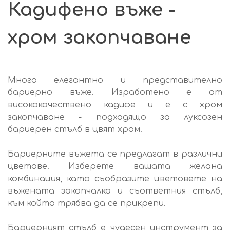
Кадифено въже -
хром закопчаване
Много елегантно и представително
бариерно въже. Изработено е от
висококачествено кадифе и е с хром
закопчаване - подходящо за луксозен
бариерен стълб в цвят хром.
Бариерните въжета се предлагат в различни
цветове. Изберете вашата желана
комбинация, като съобразите цветовете на
въжената закопчалка и съответния стълб,
към който трябва да се прикрепи.
Бариерният стълб е чудесен инструмент за