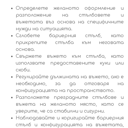
Определете желаното оформление и
разположение на стълбовете и
въжетата въз основа на специфичните
нужди на ситуацията.
Сглобете бариерния стълб, като
прикрепите стълба към неговата
основа.
Свържете въжето към стълба, като
използвате предоставените куки или
скоби.
Регулирайте дължината на въжето, ако е
необходимо, за да отговаря на
конфигурацията на пространството.
Разположете преградните стълбове и
въжета на желаното място, като се
уверите, че са стабилни и сигурни.
Наблюдавайте и коригирайте бариерния
стълб и конфигурацията на въжетата,