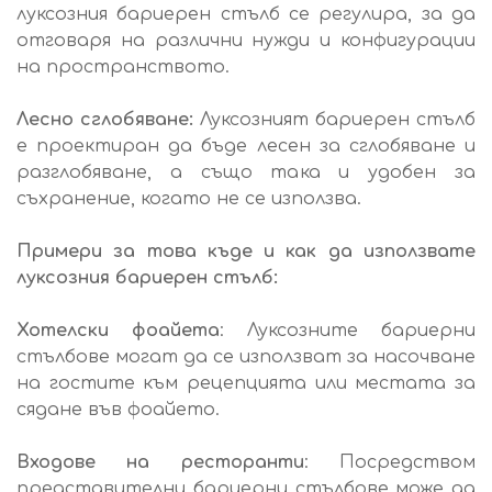
луксозния бариерен стълб се регулира, за да
отговаря на различни нужди и конфигурации
на пространството.
Лесно сглобяване:
Луксозният бариерен стълб
е проектиран да бъде лесен за сглобяване и
разглобяване, а също така и удобен за
съхранение, когато не се използва.
Примери за това къде и как да използвате
луксозния бариерен стълб:
Хотелски фоайета
: Луксозните бариерни
стълбове могат да се използват за насочване
на гостите към рецепцията или местата за
сядане във фоайето.
Входове на ресторанти
: Посредством
представителни бариерни стълбове може да