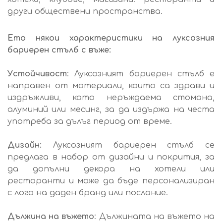
други обществени пространства.
Ето някои характеристики на луксозния
бариерен стълб с въже:
Устойчивост
: Луксозният бариерен стълб е
направен от материали, които са здрави и
издръжливи, като неръждаема стомана,
алуминий или месинг, за да издържа на честа
употреба за дълъг период от време.
Дизайн:
Луксозният бариерен стълб се
предлага в набор от дизайни и покрития, за
да допълни декора на хотели или
ресторанти и може да бъде персонализиран
с лого на даден бранд или послание.
Дължина на въжето
: Дължината на въжето на