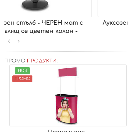
Луксозен бариерен стълб - хром -
ПРОМО
ПРОДУКТИ
:
НОВ
ПРОМО
Промо щанд -