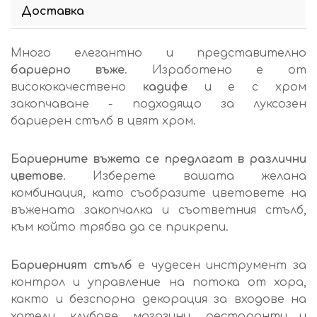
Доставка
Много елегантно и представително
бариерно въже
. Изработено е от
висококачествено
кадифе
и е с хром
закопчаване - подходящо за луксозен
бариерен стълб в цвят хром.
Бариерните въжета се предлагат в различни
цветове
. Изберете вашата желана
комбинация, като съобразите цветовете на
въжената закопчалка и съответния стълб,
към който трябва да се прикрепи.
Бариерният стълб
е чудесен инструмент за
контрол и управление на потока от хора,
както и безспорна декорация за входове на
хотели, клубове, магазини. ресторанти и