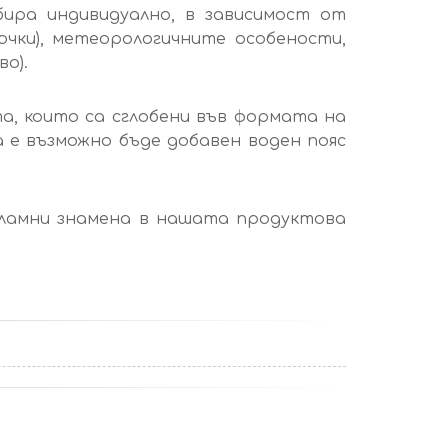
збира индивидуално, в зависимост от
очки), метеорологичните особености,
о).
а, които са сглобени във формата на
 е възможно бъде добавен воден пояс
екламни знамена в нашата продуктова