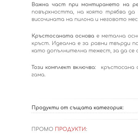
Важна част при монтирането на ре
повърхността, на която трябва да с
височината на пилона и неговото ме
Кръстосаната основа
е метална осн
кръст. Идеална е за равни твърди п
като допълнителна тежест, за да се 
Този комплект включва
: кръстосана 
гама.
Продукти от същата категория:
ПРОМО
ПРОДУКТИ
: