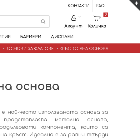
КОНТАКТИ
FAQ
0
Акаунт
Количка
ИТИЯ
БАРИЕРИ
ДИСПЛЕИ
ОСНОВИ ЗА ФЛАГОВЕ
КРЪСТОСАНА ОСНОВА
на основа
е най-често използваната основа за
 прадставлаява метална основа,
родълговати компонента, които са
на кръст. Идеална е за равни твърди