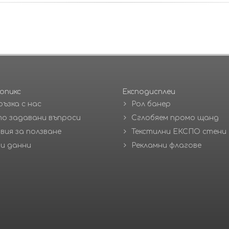
опикс
Експодисплеи
ръзка с нас
Рол банер
о задавани въпроси
Сглобяем промо щанд
вия за ползване
Текстилни ЕКСПО стени
и данни
Рекламни флагове