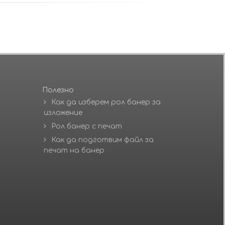
Полезно
Как да изберем рол банер за
изложение
Рол банер с печат
Как да подготвим файл за
печат на банер