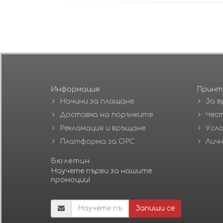
Информация
Принт
Начини за плащане
За в
Доставка на поръчките
Чест
Рекламация и връщане
Усло
Платформа за ОРС
Личн
Бюлетин
Научете първи за нашите
промоции!
Запиши се