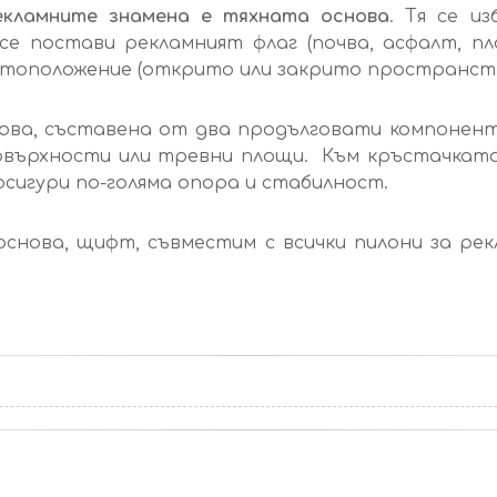
кламните знамена е тяхната основа
. Тя се и
е постави рекламният флаг (почва, асфалт, пл
стоположение (открито или закрито пространств
ова, съставена от два продълговати компонент
овърхности или тревни площи. Към кръстачката
осигури по-голяма опора и стабилност.
основа, щифт, съвместим с всички пилони за р