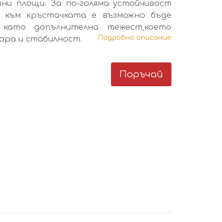
ни площи. За по-голяма устойчивост
 към кръстачката е възможно бъде
 като допълнителна тежест,което
Подробно описание
пора и стабилност.
Поръчай