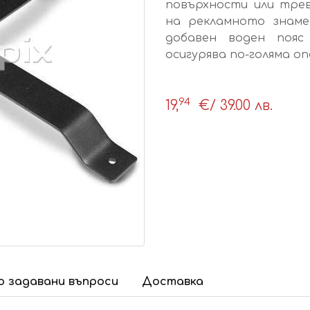
повърхности или трев
на рекламното знаме
добавен воден пояс
осигурява по-голяма о
94
19,
€
/ 39.00 лв.
 задавани въпроси
Доставка