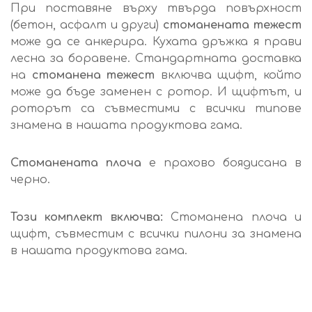
При поставяне върху твърда повърхност
(бетон, асфалт и други)
стоманената тежест
може да се анкерира. Кухата дръжка я прави
лесна за боравене. Стандартната доставка
на
стоманена тежест
включва щифт, който
може да бъде заменен с ротор. И щифтът, и
роторът са съвместими с всички типове
знамена в нашата продуктова гама.
Стоманената плоча
е прахово боядисана в
черно.
Този комплект включва:
Стоманена плоча и
щифт, съвместим с всички пилони за знамена
в нашата продуктова гама.