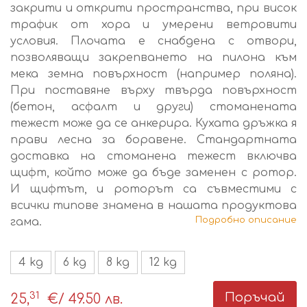
закрити и открити пространства, при висок
трафик от хора и умерени ветровити
условия. Плочата е снабдена с отвори,
позволяващи закрепването на пилона към
мека земна повърхност (например поляна).
При поставяне върху твърда повърхност
(бетон, асфалт и други) стоманената
тежест може да се анкерира. Кухата дръжка я
прави лесна за боравене. Стандартната
доставка на стоманена тежест включва
щифт, който може да бъде заменен с ротор.
И щифтът, и роторът са съвместими с
всички типове знамена в нашата продуктова
Подробно описание
гама.
4 kg
6 kg
8 kg
12 kg
31
Поръчай
25,
€
/ 49.50 лв.