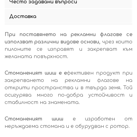
Често задавани въпроси
Доставка
При поставянето на рекламни флагове се
използват различни видове основи,
чрез които
пилоните се изправят и закрепват към
желаната повърхност.
Стоманеният шиш е е
фективен продукт при
закрепването на рекламни флагове на
открити пространства и в твърда земя
.
Той
осигурява много по-добра устойчивост и
стабилност на знамената.
Стоманеният шиш
е изработен от
неръждаема стомана и е обурудван с ротор.