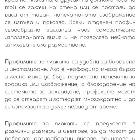
край на плаката, а другият в долния и когато
той се закачи на стена или се постави да
виси от таван, напечатаното изображение
се изпъва и показва. Всеки отделен профил
своеобразно защипва чрез самозатягане
използваната визия и не позволява нейното
изплъзване или разместване.
Профилите за плакати
са удобни за боравене
и инсталиране. Ако е необходимо много бързо
и лесно може да бъде подменена напечатана
графика или изображение, а благодарение на
системата за захващане, профилите могат
да се отварят и затварят многократно и да
се използват за дълъг период от време.
Профилите за плакати
се предлагат в
различни размери и цветове, за да могат да
поберат разнообразни видове принтове и