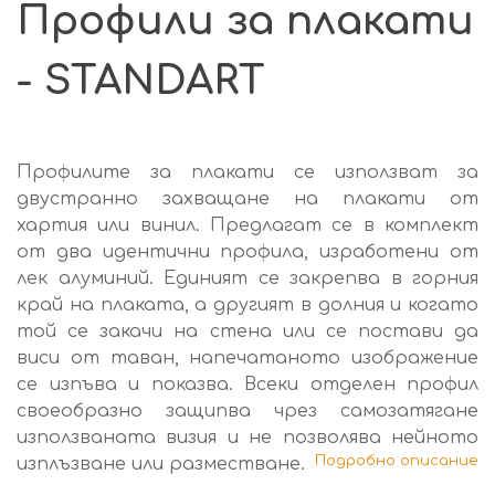
Профили за плакати
- STANDART
Профилите за плакати се използват за
двустранно захващане на плакати от
хартия или винил. Предлагат се в комплект
от два идентични профила, изработени от
лек алуминий. Единият се закрепва в горния
край на плаката, а другият в долния и когато
той се закачи на стена или се постави да
виси от таван, напечатаното изображение
се изпъва и показва. Всеки отделен профил
своеобразно защипва чрез самозатягане
използваната визия и не позволява нейното
Подробно описание
изплъзване или разместване.