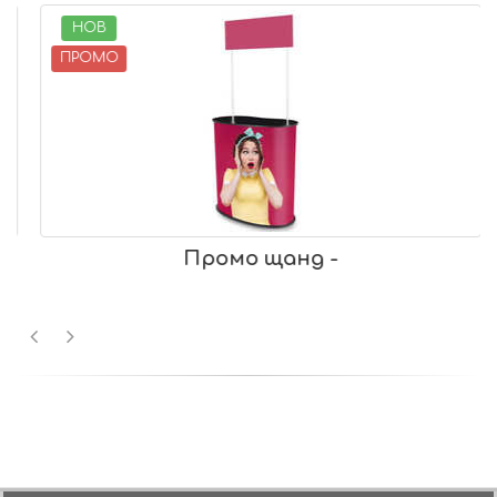
НОВ
ПРОМО
0
Промо щанд -