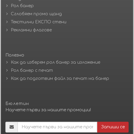
Рол банер
Сглобяем промо щанд
Текстилни ЕКСПО стени
Рекламни флагове
Полезно
Как да изберем рол банер за изложение
Рол банер с печат
Как да подготвим файл за печат на банер
Бюлетин
Научете първи за нашите промоции!
Запиши се