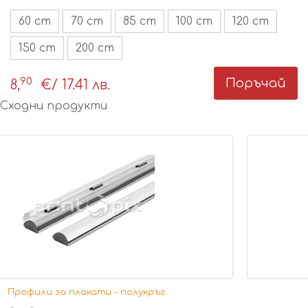
60 cm
70 cm
85 cm
100 cm
120 cm
150 cm
200 cm
90
Поръчай
8,
€
/ 17.41 лв.
Сходни продукти
Профили за плакати - тънък