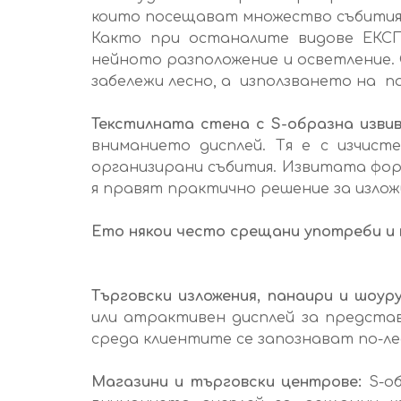
които посещават множество събития
Както при останалите видове ЕКС
нейното разположение и осветление. 
забележи лесно, а използването на 
Текстилната стена с S-образна изви
вниманието дисплей. Тя е с изчист
организирани събития. Извитата фор
я правят практично решение за изло
Ето някои често срещани употреби и 
Търговски изложения, панаири и шоуру
или атрактивен дисплей за предста
среда клиентите се запознават по-л
Магазини и търговски центрове:
S-об