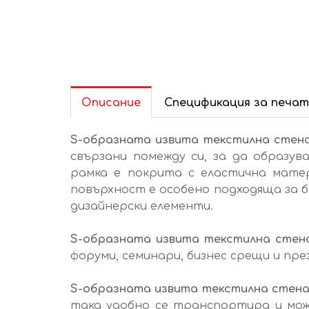
Описание
Спецификация за печат
S-образната извита текстилна стен
свързани помежду си, за да образу
рамка е покрита с еластична матер
повърхност е особено подходяща за б
дизайнерски елементи.
S-образната извита текстилна сте
форуми, семинари, бизнес срещи и пр
S-образната извита текстилна стен
така удобно се транспортира и мо