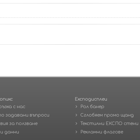
опикс
Експодисплеи
ръзка с нас
Рол банер
о задавани въпроси
Сглобяем промо щанд
вия за ползване
Текстилни ЕКСПО стени
и данни
Рекламни флагове