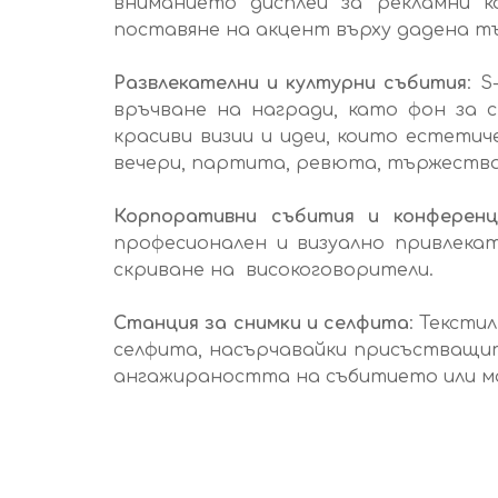
вниманието дисплей за рекламни 
поставяне на акцент върху дадена т
Развлекателни и културни събития
: 
връчване на награди, като фон за 
красиви визии и идеи, които естети
вечери, партита, ревюта, тържества 
Корпоративни събития и конферен
професионален и визуално привлека
скриване на високоговорители.
Станция за снимки и селфита
: Тексти
селфита, насърчавайки присъстващит
ангажираността на събитието или м