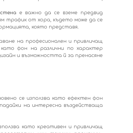
 стена
е важно да се вземе предвид
ям трафик от хора, където може да се
ормацията, която представя.
аване на професионален и привличащ
а като фон на различни по характер
изайн и възможността й за пренасяне
овено се използва като ефектен фон
опадайки на интересна въздействаща
зползва като креативен и привличащ