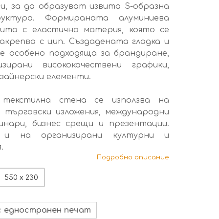
и, за да образуват извита S-образна
уктура. Формираната алуминиева
ита с еластична материя, която се
закрепва с цип. Създадената гладка и
е особено подходяща за брандиране,
зирани висококачествени графики,
изайнерски елементи.
 текстилна стена се използва на
, търговски изложения, международни
минари, бизнес срещи и презентации.
 и на организирани културни и
.
Подробно описание
550 x 230
с едностранен печат