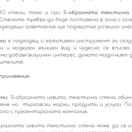
.
ПО стени, така и при
S-образната текстилна
Стената трябва да бъде поставена в зона с гол
подходящо осветление ще подчертае успешно инф
вка
е подходящ и ефективен инструмент за създ
ен и модерен външен вид и чудесно се вписв
ма добавя визуален интерес, докато модулният д
жителите.
приложения:
ми:
S-образната извита текстилна стена обикн
вяне на търговски марки, продукти и услуги. П
есно с презентираната компания.
разната извита текстилна стена може да се и