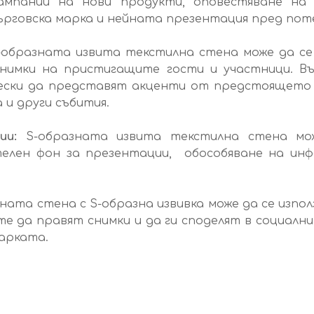
кампании на нови продукти, оповестяване на
ърговска марка и нейната презентация пред пот
S-образната извита текстилна стена може да се
снимки на пристигащите гости и участници. 
чески да представят акценти от предстоящето 
и други събития.
ции:
S-образната извита текстилна стена мож
телен фон за презентации, обособяване на инф
лната стена с S-образна извивка може да се изпол
е да правят снимки и да ги споделят в социални
арката.