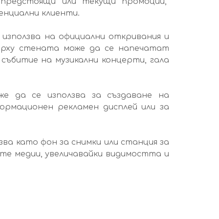
 предстоящи или текущи промоции,
енциални клиенти.
 използва на официални откривания и
Върху стената може да се напечатат
събитие на музикални концерти, гала
е да се използва за създаване на
ормационен рекламен дисплей или за
зва като фон за снимки или станция за
те медии, увеличавайки видимостта и