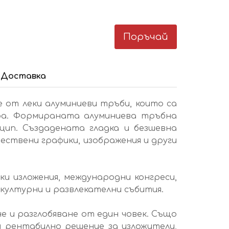
Поръчай
Доставка
 от леки алуминиеви тръби, които са
ура. Формираната алуминиева тръбна
цип. Създадената гладка и безшевна
ествени графики, изображения и други
ки изложения, международни конгреси,
 културни и развлекателни събития.
не и разглобяване от един човек. Също
и рентабилно решение за изложители,