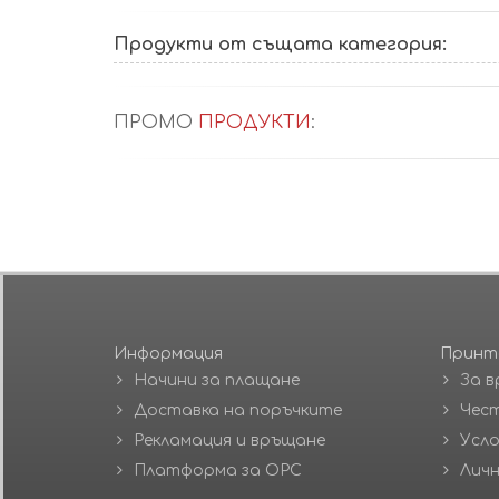
Продукти от същата категория:
ПРОМО
ПРОДУКТИ
:
Информация
Принт
Начини за плащане
За в
Доставка на поръчките
Чест
Рекламация и връщане
Усло
Платформа за ОРС
Личн