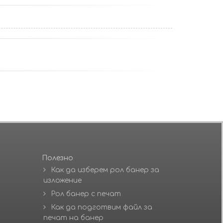
Полезно
Как да изберем рол банер за
изложение
Рол банер с печат
Как да подготвим файл за
печат на банер