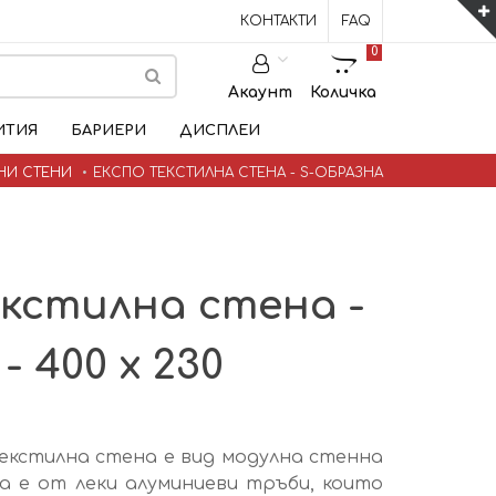
КОНТАКТИ
FAQ
0
Акаунт
Количка
ИТИЯ
БАРИЕРИ
ДИСПЛЕИ
НИ СТЕНИ
ЕКСПО ТЕКСТИЛНА СТЕНА - S-ОБРАЗНА
кстилна стена -
- 400 x 230
екстилна стена е вид модулна стенна
а е от леки алуминиеви тръби, които