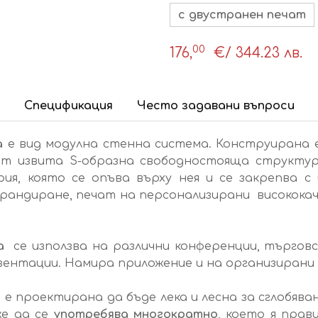
с двустранен печат
00
176,
€
/ 344.23 лв.
Спецификация
Често задавани въпроси
а
е вид модулна стенна система. Конструирана е
ват извита S-образна свободностояща структ
ия, която се опъва върху нея и се закрепва с 
рандиране, печат на персонализирани висококач
на
се използва на различни конференции, търговс
езентации. Намира приложение и на организирани
а
е проектирана да бъде лека и лесна за сглобява
же да се
употребява многократно
, което я прав