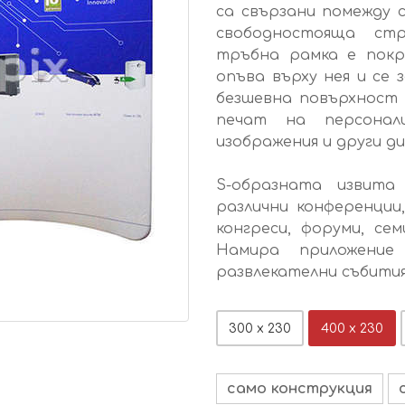
са свързани помежду с
свободностояща стр
тръбна рамка е покр
опъва върху нея и се 
безшевна повърхност 
печат на персонали
изображения и други д
S-образната извита
различни конференции
конгреси, форуми, се
Намира приложение
развлекателни събития
300 x 230
400 x 230
само конструкция