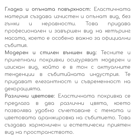
Гладка и опъната повърхност:
Еластичната
материя създава изчистен и опънат вид, без
гънки и неравности. Това придава
професионален и завършен вид на кетъринг
масата, което е особено важно за официални
събития.
Модерен и стилен външен вид:
Тесните и
прилепнали покривки осигуряват модерен и
изискан вид, който е в тон с актуалните
тенденции в събитийната индустрия. Те
придават елегантност и съвременност на
декорацията.
Различни цветове:
Еластичната покривка се
предлага в два различни цвята, което
позволява удобно съчетаване с темата и
цветовата аранжировка на събитието. Това
създава хармоничен и естетически приятен
вид на пространството.