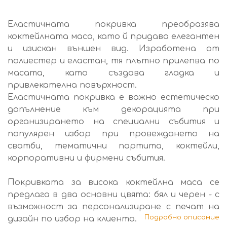
Еластичната покривка преобразява
коктейлната маса, като й придава елегантен
и изискан външен вид. Изработена от
полиестер и еластан, тя плътно прилепва по
масата, като създава гладка и
привлекателна повърхност.
Еластичната покривка е важно естетическо
допълнение към декорацията при
организирането на специални събития и
популярен избор при провеждането на
сватби, тематични партита, коктейли,
корпоративни и фирмени събития.
Покривката за висока коктейлна маса се
предлага в два основни цвята: бял и черен - с
възможност за персонализиране с печат на
Подробно описание
дизайн по избор на клиента.