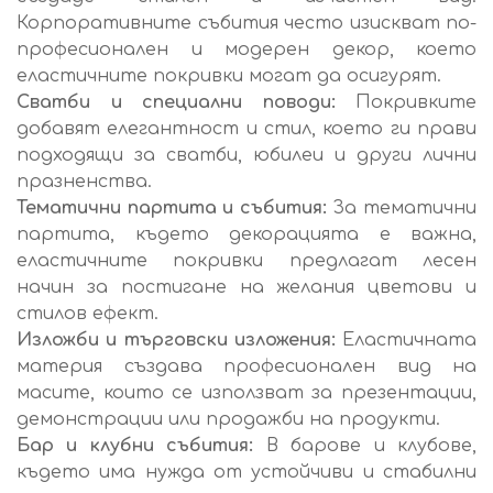
Корпоративните събития често изискват по-
професионален и модерен декор, което
еластичните покривки могат да осигурят.
Сватби и специални поводи:
Покривките
добавят елегантност и стил, което ги прави
подходящи за сватби, юбилеи и други лични
празненства.
Тематични партита и събития:
За тематични
партита, където декорацията е важна,
еластичните покривки предлагат лесен
начин за постигане на желания цветови и
стилов ефект.
Изложби и търговски изложения:
Еластичната
материя създава професионален вид на
масите, които се използват за презентации,
демонстрации или продажби на продукти.
Бар и клубни събития:
В барове и клубове,
където има нужда от устойчиви и стабилни