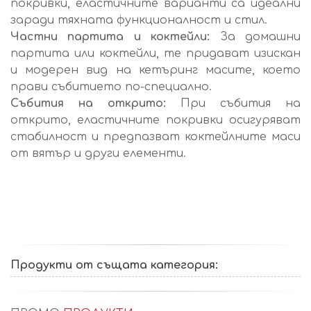
покривки, еластичните варианти са идеални
заради тяхната функционалност и стил.
Частни партита и коктейли:
За домашни
партита или коктейли, те придават изискан
и модерен вид на кетъринг масите, което
прави събитието по-специално.
Събития на открито:
При събития на
открито, еластичните покривки осигуряват
стабилност и предпазват коктейлните маси
от вятър и други елементи.
Продукти от същата категория: