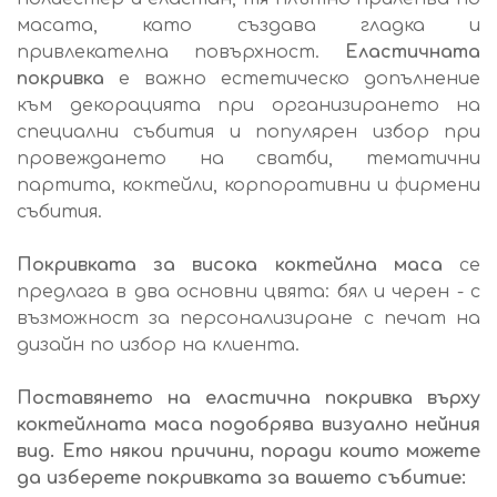
масата, като създава гладка и
привлекателна повърхност.
Еластичната
покривка
е важно естетическо допълнение
към декорацията при организирането на
специални събития и популярен избор при
провеждането на сватби, тематични
партита, коктейли, корпоративни и фирмени
събития.
Покривката за висока коктейлна маса
се
предлага в два основни цвята: бял и черен - с
възможност за персонализиране с печат на
дизайн по избор на клиента.
Поставянето на еластична покривка върху
коктейлната маса подобрява визуално нейния
вид. Ето някои причини, поради които можете
да изберете покривката за вашето събитие: