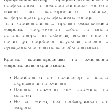
професионален и полиращ завършек, което е
важно за корпоративни събития,
конференции и други официални поводи.
Тези характеристики правят
еластичната
покривка
предпочитан избор за много
организатори на събития, които търсят
начин да подобрят визуалния аспект и
функционалността на коктейлната маса.
Кратка характеристика на еластична
покривка за кетъринг маса:
Изработена от полиестер с високо
съдържание на еластан
Плътно прилепва към формата на
масата
Не се мачка, без необходимост от
гладене