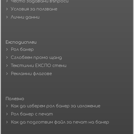
Често задавани въпроси
Условия за ползване
Лични данни
Експодисплеи
Рол банер
Сглобяем промо щанд
Текстилни ЕКСПО стени
Рекламни флагове
Полезно
Как да изберем рол банер за изложение
Рол банер с печат
Как да подготвим файл за печат на банер