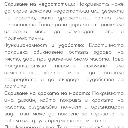
Скриване на недостатъци:
Покривката може
да скрие всякакви недостатъци или дефекти
на масата, като драскотини, петна или
неравности. Това прави дори по-старите или
износени маси да изглеждат нови и
привлекателни.
Функционалност и удобство:
Еластичната
покривка обикновено остава здраво на
място, дори при движение около масата. Това
предотвратява неволно свличане или
изместване, което може да развали
подредбата и да създаде неудобство за
гостите.
Скриване на краката на масата:
Покривката
има дизайн, който покрива и краката на
масата, създавайки по-чист и организиран
вид. Това може да помогне за скриване на
кабели или други предмети под масата.
Професионален вид:
Тя придава на събитието