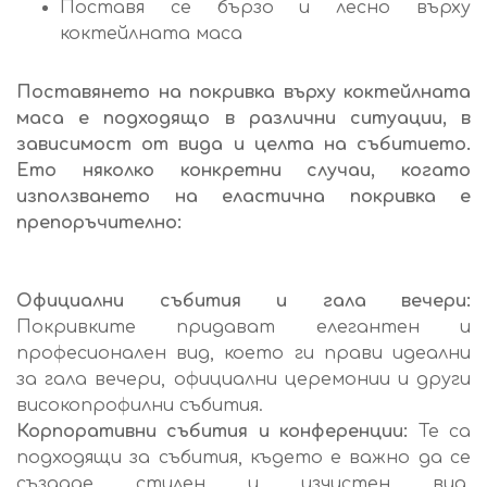
Поставя се бързо и лесно върху
коктейлната маса
Поставянето на покривка върху коктейлната
маса е подходящо в различни ситуации, в
зависимост от вида и целта на събитието.
Ето няколко конкретни случаи, когато
използването на еластична покривка е
препоръчително:
Официални събития и гала вечери:
Покривките придават елегантен и
професионален вид, което ги прави идеални
за гала вечери, официални церемонии и други
високопрофилни събития.
Корпоративни събития и конференции:
Те са
подходящи за събития, където е важно да се
създаде стилен и изчистен вид.