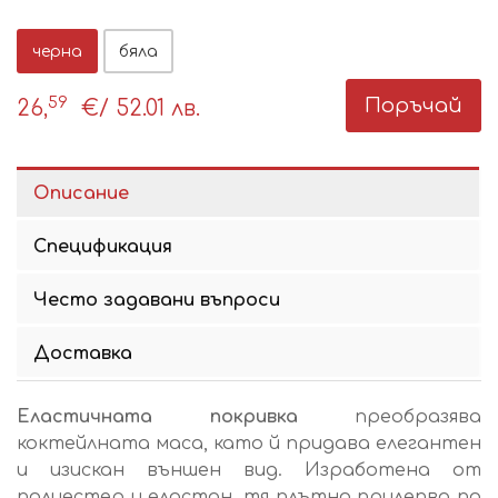
черна
бяла
59
Поръчай
26,
€
/ 52.01 лв.
Описание
Спецификация
Често задавани въпроси
Доставка
Еластичната покривка
преобразява
коктейлната маса, като й придава елегантен
и изискан външен вид. Изработена от
полиестер и еластан, тя плътно прилепва по