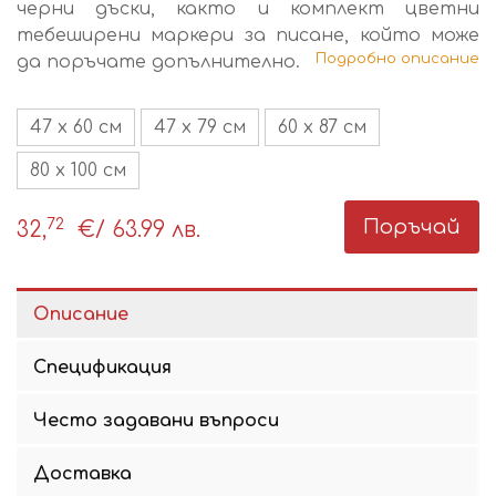
черни дъски, както и комплект цветни
тебеширени маркери за писане, който може
Подробно описание
да поръчате допълнително.
47 x 60 см
47 x 79 см
60 x 87 см
80 х 100 см
72
Поръчай
32,
€
/ 63.99 лв.
Описание
Спецификация
Често задавани въпроси
Доставка