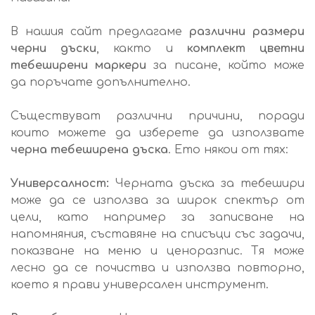
В нашия сайт предлагаме
различни размери
черни дъски
, както и
комплект цветни
тебеширени маркери
за писане, който може
да поръчате допълнително.
Съществуват различни причини, поради
които можете да изберете да използвате
черна тебеширена дъска
. Ето някои от тях:
Универсалност:
Черната дъска за тебешири
може да се използва за широк спектър от
цели, като например за записване на
напомняния, съставяне на списъци със задачи,
показване на меню и ценоразпис. Тя може
лесно да се почиства и използва повторно,
което я прави универсален инструмент.