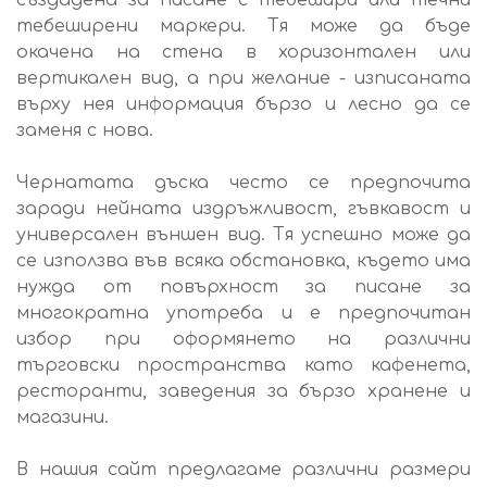
създадена за писане с тебешири или течни
тебеширени маркери. Тя може да бъде
окачена на стена в хоризонтален или
вертикален вид, а при желание - изписаната
върху нея информация бързо и лесно да се
заменя с нова.
Чернатата дъска често се предпочита
заради нейната издръжливост, гъвкавост и
универсален външен вид. Тя успешно може да
се използва във всяка обстановка, където има
нужда от повърхност за писане за
многократна употреба и е предпочитан
избор при оформянето на различни
търговски пространства като кафенета,
ресторанти, заведения за бързо хранене и
магазини.
В нашия сайт предлагаме различни размери