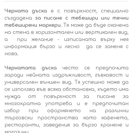
Черната дъска
е с повърхност, специално
създадена
за писане с тебешири или течни
тебеширени маркери
. Тя може да бъде окачена
на стена в хоризонтален или вертикален вид,
а при желание - изписаната върху нея
информация бързо и лесно да се заменя с
нова.
Чернатата дъска
често се предпочита
заради нейната издръжливост, гъвкавост и
универсален външен вид. Тя успешно може да
се използва във всяка обстановка, където има
нужда от повърхност за писане за
многократна употреба и е предпочитан
избор при оформянето на различни
търговски пространства като кафенета,
ресторанти, заведения за бързо хранене и
магазини.