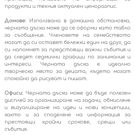
продукти и техния актуален ценоразпис.
Домове:
Използвана в домашна обстановка,
черната дъска може да се оформи като табло
за съобщения. Членовете на семейството
могат да си оставят бележки един на друг, да
си напомнят за предстоящи важни събития и
да следят седмични графици по занимания и
интереси. Черната дъска е идеално
творческо място за децата, където могат
спокойно да рисуват и пишат.
Офиси:
Черната дъска може да бъде полезен
дисплей за организиране на задачи, обмисляне
и визуализиране на идеи и нови концепции,
както и за споделяне на информация за
престоящи крайни срокове, срещи или
събития.