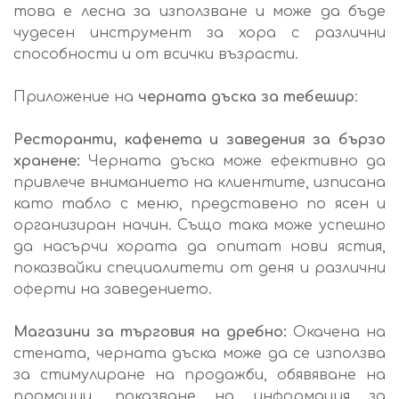
това е лесна за използване и може да бъде
чудесен инструмент за хора с различни
способности и от всички възрасти.
Приложение на
черната дъска за тебешир
:
Ресторанти, кафенета и заведения за бързо
хранене:
Черната дъска може ефективно да
привлече вниманието на клиентите, изписана
като табло с меню, представено по ясен и
организиран начин. Също така може успешно
да насърчи хората да опитат нови ястия,
показвайки специалитети от деня и различни
оферти на заведението.
Магазини за търговия на дребно:
Окачена на
стената, черната дъска може да се използва
за стимулиране на продажби, обявяване на
промоции, показване на информация за