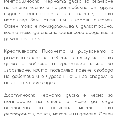
Рентабилност:
Черната дъска за окачване
на стена често е по-рентабилна от други
видове повърхности за писане, като
например бели дъски или цифрови дисплеи.
Освен това е по-издръжлива и дълготрайна,
което може да спести финансови средства в
дългосрочен план.
Креативност:
Писането и рисуването с
различни цветове тебешири върху черната
дъска е забавен и креативен начин за
изразяване, който позволява повече свобода
на действие и е чудесен начин за споделяне
на информация и идеи.
Достъпност:
Черната дъска е лесна за
монтиране на стена и може да бъде
поставена на различни места като
ресторанти, офиси, магазини и домове. Освен