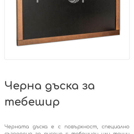
Черна дъска за
тебешир
Черната дъска е с повърхност, специално