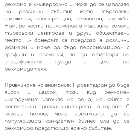
реклама
е универсална и може да се използва
на различни събития като търговски
изложения, конференции, семинари, изложби.
Намира често приложение в магазини, големи
търговски центрове и други обществени
места.
L- банерът се предлага в различни
размери и може да бъда персонализиран с
графики и послания, за да отговаря на
специфичните нужди и цели на
рекламодателя.
Привличане на внимание:
Проектиран да бъде
висок и широк, този вид рекламен
инструмент изпъква на фона, на който е
поставен и привлича интереса на хората. С
негова помощ може ефективно да се
популяризира конкретен бизнес или да се
рекламира предстоящо важно събитие.