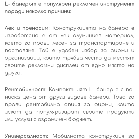
L- банерът е популярен рекламен инструмент
поради няколко причини:
Лек и преносим:
Конструкцията на банера е
изработена е от лек алуминиев материал,
което го прави лесен за транспортиране и
поставяне. Той е удобен избор за фирми и
организации, които трябва често да местят
своите рекламни дисплеи от едно място на
друго.
Рентабилност:
Компактният L- банер е с по-
ниска цена от други видове банери. Това го
прави рентабилна опция за фирми, които
искат да популяризират своите продукти
или услуги с ограничен бюджет.
Универсалност:
Мобилната конструкция за