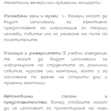
тематични вечери или музикални концерти.
Изложбени зали и музеи:
L- банери могат да
бъдат използвани за ефективно
предоставяне на информация за текущи
изложби, събития или за указване на пътя на
посетителите.
Училища и университети:
В учебни заведения,
те могат да бъдат използвани за
информиране на студентите за различни
събития, курсове или кампании, както и за
насочване по време на открити дни и
приемни кампании.
Автомобилни салони и
представителства:
Банер стойките могат
да се използват за промотиране на нови