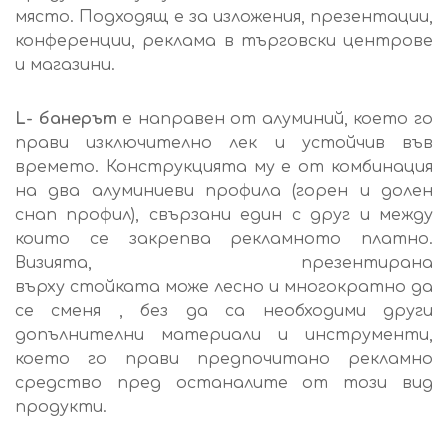
място. Подходящ е за изложения, презентации,
конференции, реклама в търговски центрове
и магазини.
L- банерът
е направен от алуминий, което го
прави изключително лек и устойчив във
времето. Конструкцията му е от комбинация
на два алуминиеви профила (горен и долен
снап профил), свързани един с друг и между
които се закрепва рекламното платно.
Визията, презентирана
върху
стойката може лесно и многократно да
се сменя , без да са необходими други
допълнителни материали и инструменти,
което го прави предпочитано рекламно
средство пред останалите от този вид
продукти.