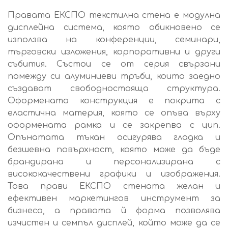
Правата ЕКСПО текстилна стена е модулна
дисплейна система, която обикновено се
използва на конференции, семинари,
търговски изложения, корпоративни и други
събития. Състои се от серия свързани
помежду си алуминиеви тръби, които заедно
създават свободностояща структура.
Оформената конструкция е покрита с
еластична материя, която се опъва върху
оформената рамка и се закрепва с цип.
Опънатата тъкан осигурява гладка и
безшевна повърхност, която може да бъде
брандирана и персонализирана с
висококачествени графики и изображения.
Това прави ЕКСПО стената желан и
ефективен маркетингов инструмент за
бизнеса, а правата й форма позволява
изчистен и семпъл дисплей, който може да се