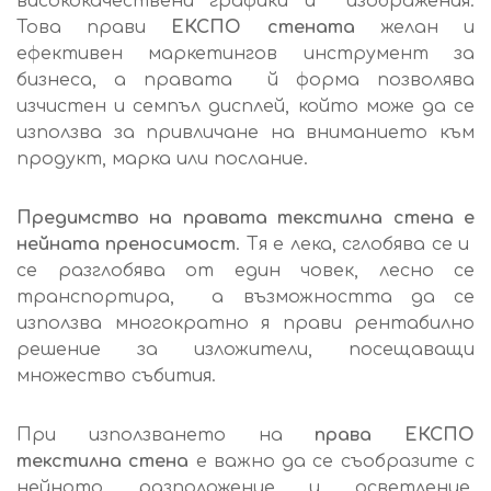
висококачествени графики и изображения.
Това прави
ЕКСПО стената
желан и
ефективен маркетингов инструмент за
бизнеса, а правата й форма позволява
изчистен и семпъл дисплей, който може да се
използва за привличане на вниманието към
продукт, марка или послание.
Предимство на правата текстилна стена е
нейната преносимост
. Тя е лека, сглобява се и
се разглобява от един човек, лесно се
транспортира, а възможността да се
използва многократно я прави рентабилно
решение за изложители, посещаващи
множество събития.
При използването на
права ЕКСПО
текстилна стена
е важно да се съобразите с
нейното разположение и осветление.