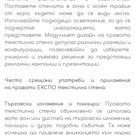
Поставете стената в зона с голям трафик
от хора, където може да се види лесно.
Използвайте подходящо осветление, за да се
подчертае информацията, която
представяте. Модулният дизайн на правата
текстилна стена допуска различни размери и
конфигурации, позволявайки да изберете
уникално и гъвкаво решение за предстоящи
рекламни кампании и презентации.
Често срещани употреби и приложения
на
правата ЕКСПО текстилна стена
:
Търговски изложения и панаири:
Правата
текстилна стена обикновено се използва
като фон или дисплей на търговски изложения,
панаири и други подобни събития. Тя може
успешно да привлече вниманието към марка