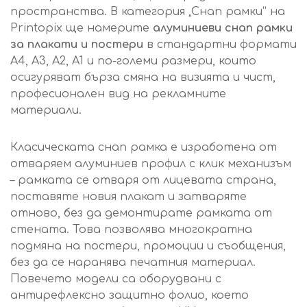
пространства. В категория „Снап рамки“ на
Printopix ще намерите
алуминиеви снап рамки
за плакати и постери
в стандартни формати
А4, А3, А2, А1 и по-големи размери, които
осигуряват бърза смяна на визията и чист,
професионален вид на рекламните
материали.
Класическата снап рамка е изработена от
отваряем алуминиев профил с клик механизъм
– рамката се отваря от лицевата страна,
поставяте новия плакат и затваряте
отново, без да демонтирате рамката от
стената. Това позволява многократна
подмяна на постери, промоции и съобщения,
без да се наранява печатния материал.
Повечето модели са оборудвани с
антирефлексно защитно фолио, което