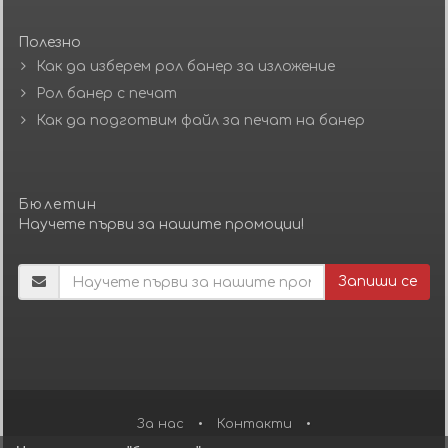
Полезно
Как да изберем рол банер за изложение
Рол банер с печат
Как да подготвим файл за печат на банер
Бюлетин
Научете първи за нашите промоции!
Запиши се
За нас
•
Контакти
•