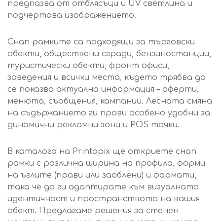
предпазва от отблясъци и UV светлина и
подчертава изображението.
Снап рамките са подходящи за търговски
обекти, обществени сгради, бензиностанции,
туристически обекти, фронт офиси,
заведения и всички места, където трябва да
се показва актуална информация – оферти,
менюта, съобщения, кампании. Лесната смяна
на съдържанието ги прави особено удобни за
динамични рекламни зони и POS точки.
В каталога на Printopix ще откриете снап
рамки с различна ширина на профила, форми
на ъглите (прави или заоблени) и формати,
така че да ги адаптирате към визуалната
идентичност и пространството на вашия
обект. Предлагаме решения за стенен