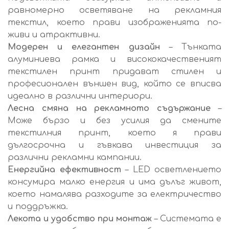
равномерно осветяване на рекламния
текстил, което прави изображенията по-
живи и атрактивни.
Модерен и елегантен дизайн
– Тънката
алуминиева рамка и висококачественият
текстилен принт придават стилен и
професионален външен вид, който се вписва
идеално в различни интериори.
Лесна смяна на рекламното съдържание
–
Може бързо и без усилия да смените
текстилния принт, което я прави
дългосрочна и гъвкава инвестиция за
различни рекламни кампании.
Енергийна ефективност
– LED осветлението
консумира малко енергия и има дълъг живот,
което намалява разходите за електричество
и поддръжка.
Лекота и удобство при монтаж
– Системата е