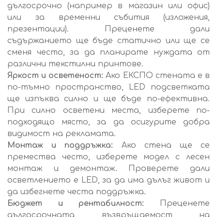
дългосрочно (например в магазин или офис)
или за временни събития (изложения,
презентации). Преценете дали
съдържанието ще бъде статично или ще се
сменя често, за да планирате нуждата от
различни текстилни принтове.
Яркост и осветеност:
Ако ЕКСПО стената е в
по-тъмно пространство, LED подсветката
ще изпъква силно и ще бъде по-ефективна.
При силно осветени места, изберете по-
подходящо място, за да осигурите добра
видимост на рекламата.
Монтаж и поддръжка:
Ако стена ще се
премества често, изберете модел с лесен
монтаж и демонтаж. Проверете дали
осветлението е LED, за да има дълъг живот и
да избегнете честа поддръжка.
Бюджет и рентабилност:
Преценете
дългосрочната възвръщаемост на