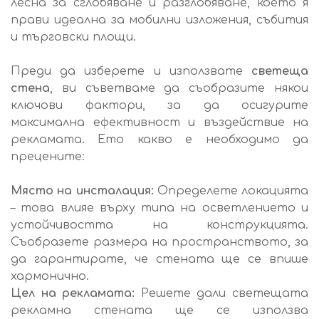
лесна за сглобяване и разглобяване, което я
прави идеална за мобилни изложения, събития
и търговски площи.
Преди да изберете и използвате
светеща
стена
, ви съветваме да съобразите някои
ключови фактори, за да осигурите
максимална ефективност и въздействие на
рекламата. Ето какво е необходимо да
прецените:
Място на инсталация:
Определете локацията
– това влияе върху типа на осветлението и
устойчивостта на конструкцията.
Съобразете размера на пространството, за
да гарантирате, че стената ще се впише
хармонично.
Цел на рекламата:
Решете дали светещата
рекламна стената ще се използва