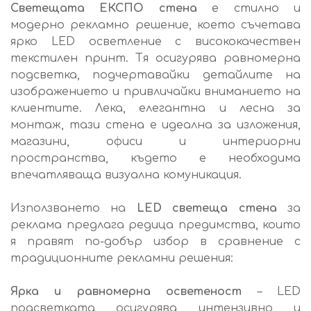
Светещата ЕКСПО стена
е стилно и
модерно рекламно решение, което съчетава
ярко LED осветление с висококачествен
текстилен принт. Тя осигурява равномерна
подсветка, подчертавайки детайлите на
изображението и привличайки вниманието на
клиентите. Лека, елегантна и лесна за
монтаж, тази стена е идеална за изложения,
магазини, офиси и интериорни
пространства, където е необходима
впечатляваща визуална комуникация.
Използването на
LED светеща стена
за
реклама предлага редица предимства, които
я правят по-добър избор в сравнение с
традиционните рекламни решения:
Ярка и равномерна осветеност
– LED
подсветката осигурява интензивно и