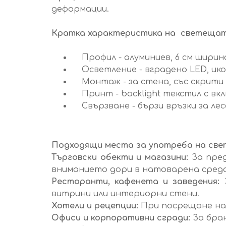
деформации.
Кратка характеристика на светещат
Профил - алуминиев, 6 см ширин
Осветление - вградено LED, ик
Монтаж - за стена, със скрити 
Принт - backlight текстил с вк
Свързване - бързи връзки за ле
Подходящи места за употреба на све
Търговски обекти и магазини:
За пред
вниманието дори в натоварена среда
Ресторанти, кафенета и заведения:
З
витрини или интериорни стени.
Хотели и рецепции:
При посрещане на 
Офиси и корпоративни сгради:
За бран