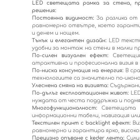
LED светещата рамка за стена, пр
решения:
Постоянна видимост:
За разлика от 
равномерно отвътре, което гарант
и денем и нощем.
Тънък и елегантен дизайн:
LED тексти
удобни за монтаж на стени в малки 
По-силен визуален ефект:
Светещи
атрактивна и професионална визия в
По-ниска консумация на енергия:
В ср
технологиите са значително по-иконо
Улеснена смяна на визията:
Съдържание
По-дълъг експлоатационен живот:
LED
нуждата от честа поддръжка и подмя
Многофункционалност:
Светещата те
информационни табели, навигация или 
Текстилен принт с backlight ефект:
Ви
равномерно и гарантира ярко, високо
Прецизно опъване с keder лента:
Силик