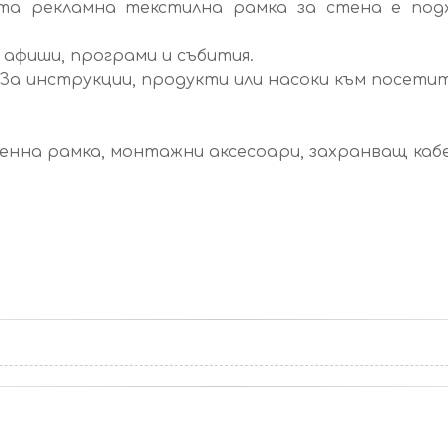
а рекламна текстилна рамка за стена е под
 афиши, програми и събития.
За инструкции, продукти или насоки към посети
нна рамка, монтажни аксесоари, захранващ кабел