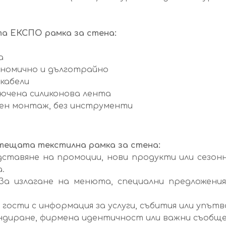
а ЕКСПО рамка за стена:
а
ономично и дълготрайно
кабели
лючена силиконова лента
сен монтаж, без инструменти
тещата текстилна рамка за стена:
ставяне на промоции, нови продукти или сезон
.
а излагане на менюта, специални предложения
гости с информация за услуги, събития или упътв
диране, фирмена идентичност или важни съобщен