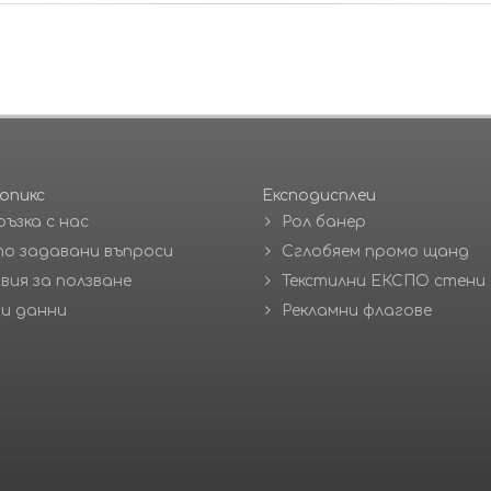
опикс
Експодисплеи
ръзка с нас
Рол банер
о задавани въпроси
Сглобяем промо щанд
вия за ползване
Текстилни ЕКСПО стени
и данни
Рекламни флагове