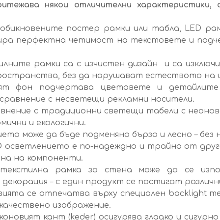
итежава някои отличителни характеристики, с
обикновените постер рамки или табла, LED ра
ира перфектна четимост на текстовете и подч
лните рамки са с изчистен дизайн и са изключи
пространства, без да нарушават естеството на
ят фон подчертава цветовете и детайлите 
 сравнение с несветещи рекламни носители.
авнение с традиционни светещи табели с неонов
мични и екологични.
то може да бъде подменяно бързо и лесно – без
 осветлението е по-надеждно и трайно от друг
на на компоненти.
кстилна рамка за стена може да се изпол
декорация – с един продукт се постигат различни
зията се отпечатва върху специален backlight т
качествено изображение.
оновият кант (keder) осигурява гладко и сигурн