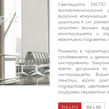
Светещата ЕКСПО
високотехнологично
визуална комуникация
широчина 6 см, рамка
изчистен външен ви
конструкцията и га
ефективна подсветка 
Рамката е проектира
сглобяването и демон
инструменти. Захран
което допринася за
инсталацията. Визи
текстил, който раз
подчертава цветовет
осигурява перфектно о
91.5 х 91.5
100 х 150