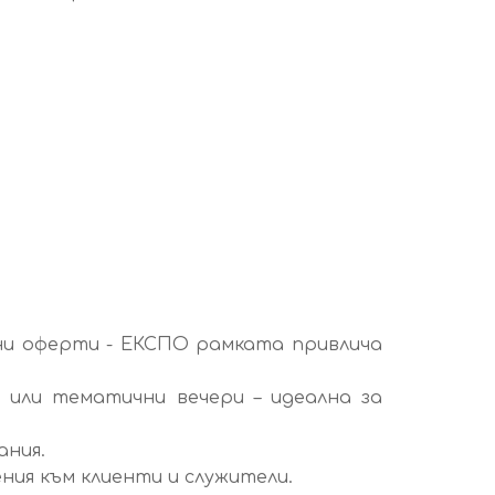
ни оферти - ЕКСПО рамката привлича
 или тематични вечери – идеална за
ания.
ия към клиенти и служители.