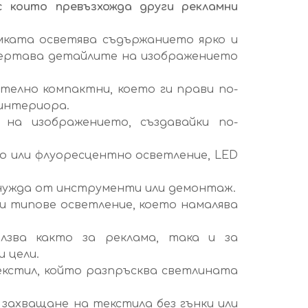
 които превъзхожда други рекламни
мката осветява съдържанието ярко и
ертава детайлите на изображението
телно компактни, което ги прави по-
 интериора.
на изображението, създавайки по-
о или флуоресцентно осветление, LED
 нужда от инструменти или демонтаж.
и типове осветление, което намалява
зва както за реклама, така и за
 цели.
екстил, който разпръсква светлината
о захващане на текстила без гънки или