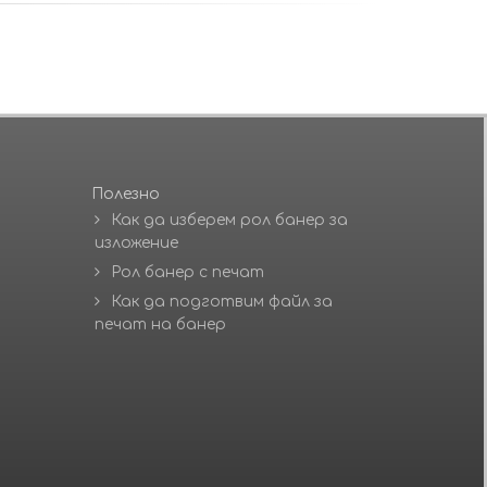
Полезно
Как да изберем рол банер за
изложение
Рол банер с печат
Как да подготвим файл за
печат на банер