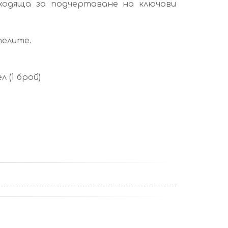
ходяща за подчертаване на ключови
телите.
 (1 брой)