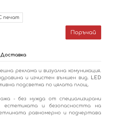
С печат
Поръчай
Доставка
шна реклама и визуална комуникация.
здравина и изчистен външен вид.
LED
тивна подсветка по цялата площ.
ажа - без нужда от специализирани
а естетиката и безопасността на
светлината равномерно и подчертава