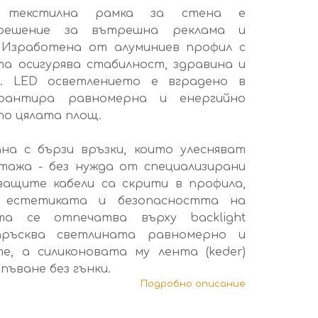
 текстилна рамка за стена е
 решение за вътрешна реклама и
. Изработена от алуминиев профил с
та осигурява стабилност, здравина и
д. LED осветлението е вградено в
рантира равномерна и енергийно
по цялата площ.
на с бързи връзки, които улесняват
тажа - без нужда от специализирани
ващите кабели са скрити в профила,
 естетиката и безопасността на
ята се отпечатва върху backlight
пръсква светлината равномерно и
е, а силиконовата му лента (keder)
пъване без гънки.
Подробно описание