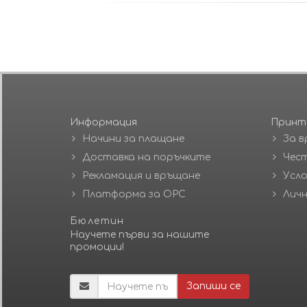
Информация
Принт
Начини за плащане
За в
Доставка на поръчките
Чест
Рекламация и връщане
Усло
Платформа за ОРС
Личн
Бюлетин
Научете първи за нашите
промоции!
Запиши се