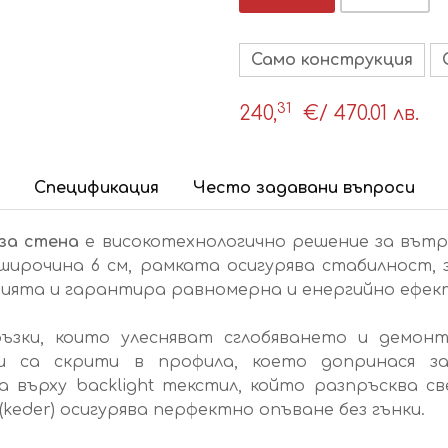
Само конструкция
31
240,
€
/ 470.01 лв.
Спецификация
Често задавани въпроси
за стена
е високотехнологично решение за вътре
ирочина 6 см, рамката осигурява стабилност, 
цията и гарантира равномерна и енергийно ефек
ъзки, които улесняват сглобяването и демонт
ли са скрити в профила, което допринася з
а върху backlight текстил, който разпръсква 
keder) осигурява перфектно опъване без гънки.