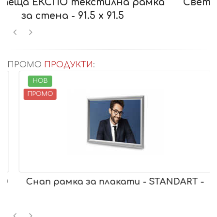
мка
Светеща ЕКСПО текстилна рамка
за стена - 91.5 х 91.5
ПРОМО
ПРОДУКТИ
:
НОВ
ПРОМО
0
Снап рамка за плакати - STANDART -