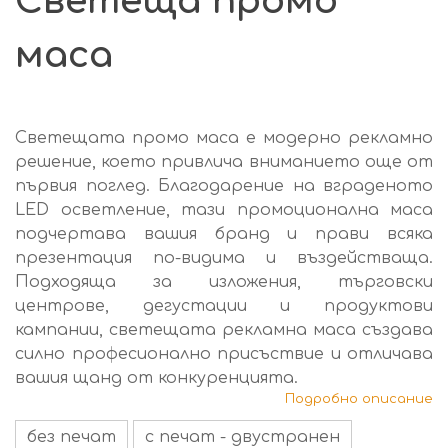
Светеща промо
маса
Светещата промо маса е модерно рекламно
решение, което привлича вниманието още от
първия поглед. Благодарение на вграденото
LED осветление, тази промоционална маса
подчертава вашия бранд и прави всяка
презентация по-видима и въздействаща.
Подходяща за изложения, търговски
центрове, дегустации и продуктови
кампании, светещата рекламна маса създава
силно професионално присъствие и отличава
вашия щанд от конкуренцията.
Подробно описание
без печат
с печат - двустранен