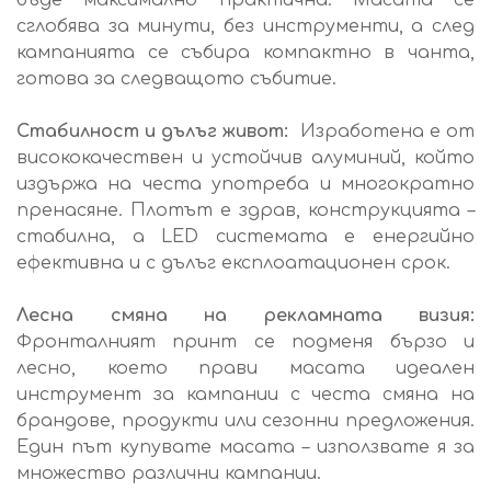
бъде максимално практична. Масата се
сглобява за минути, без инструменти, а след
кампанията се събира компактно в чанта,
готова за следващото събитие.
Стабилност и дълъг живот:
Изработена е от
висококачествен и устойчив алуминий, който
издържа на честа употреба и многократно
пренасяне. Плотът е здрав, конструкцията –
стабилна, а LED системата е енергийно
ефективна и с дълъг експлоатационен срок.
Лесна смяна на рекламната визия:
Фронталният принт се подменя бързо и
лесно, което прави масата идеален
инструмент за кампании с честа смяна на
брандове, продукти или сезонни предложения.
Един път купувате масата – използвате я за
множество различни кампании.