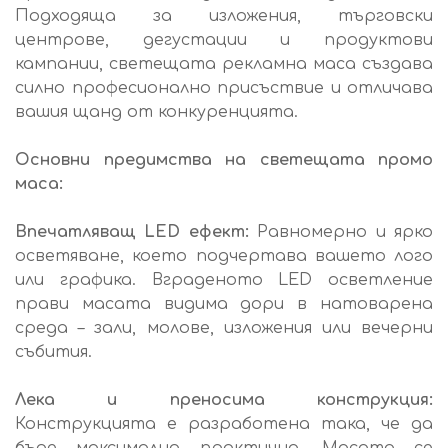
Подходяща за изложения, търговски
центрове, дегустации и продуктови
кампании, светещата рекламна маса създава
силно професионално присъствие и отличава
вашия щанд от конкуренцията.
Основни предимства на светещата промо
маса:
Впечатляващ LED ефект:
Равномерно и ярко
осветяване, което подчертава вашето лого
или графика. Вграденото LED осветление
прави масата видима дори в натоварена
среда – зали, молове, изложения или вечерни
събития.
Лека и преносима конструкция:
Конструкцията е разработена така, че да